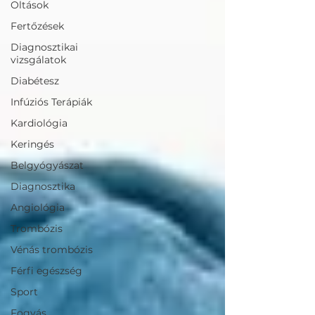
Oltások
Fertőzések
Diagnosztikai
vizsgálatok
Diabétesz
Infúziós Terápiák
Kardiológia
Keringés
Belgyógyászat
Diagnosztika
Angiológia
Trombózis
Vénás trombózis
Férfi egészség
Sport
Fogyás