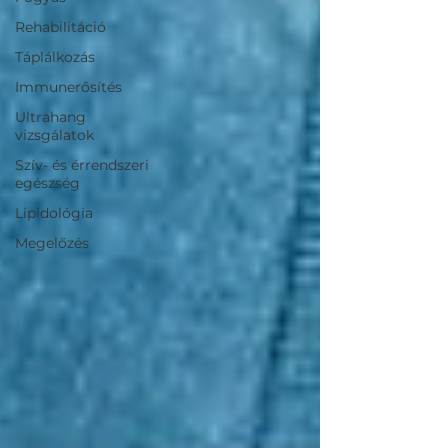
Rehabilitáció
Táplálkozás
Immunerősítés
Ultrahang
vizsgálatok
Szív- és érrendszeri
egészség
Lipidológia
Megelőzés