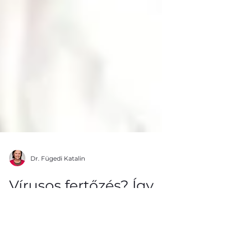
Dr. Fügedi Katalin
Vírusos fertőzés? Így
segíthet a