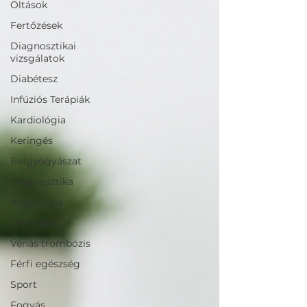
Oltások
Fertőzések
Diagnosztikai
vizsgálatok
Diabétesz
Infúziós Terápiák
Kardiológia
Keringés
Belgyógyászat
Diagnosztika
Angiológia
Trombózis
Vénás trombózis
Férfi egészség
Sport
Fogyás