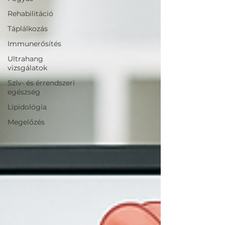
Rehabilitáció
Táplálkozás
Immunerősítés
Ultrahang
vizsgálatok
Szív- és érrendszeri
egészség
Lipidológia
Megelőzés