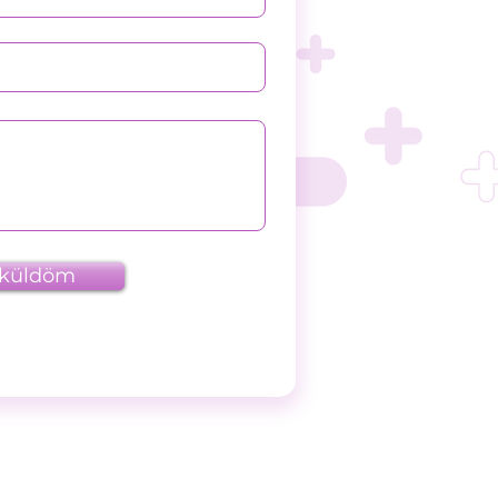
lküldöm