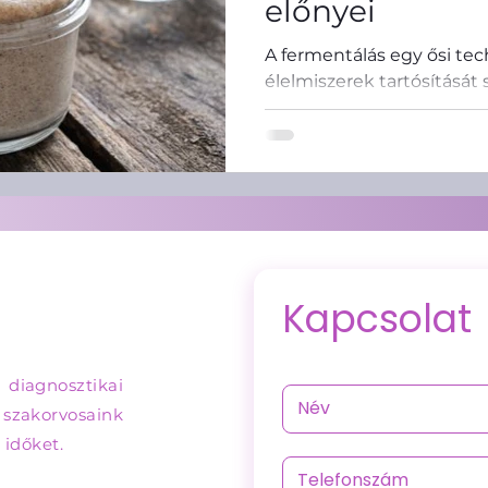
előnyei
A fermentálás egy ősi te
élelmiszerek tartósítását
Szív- és érrendszeri egészség
Lipidológia
egészségügyi előnnyel is j
Kapcsolat
 diagnosztikai
e szakorvosaink
 időket.