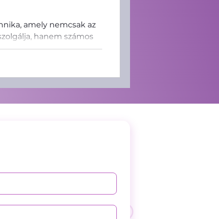
chnika, amely nemcsak az
 szolgálja, hanem számos
Megelőzés
ár.