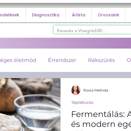
endelések
Diagnosztika
Árlista
Orvosaink
éges életmód
Érrendszer
Rákszűrés
O
k
Diabétesz
Infúziós Terápiák
Kardioló
Rosta Melinda
Táplálkozás
osztika
Angiológia
Trombózis
Vénás t
Fermentálás: A
és modern eg
Fogyás
Rehabilitáció
Táplálkozás