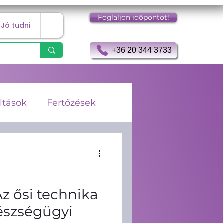
Foglaljon időpontot!
Jó tudni
+36 20 344 3733
ltások
Fertőzések
gia
Keringés
rombózis
z ősi technika
észségügyi
Immunerősítés