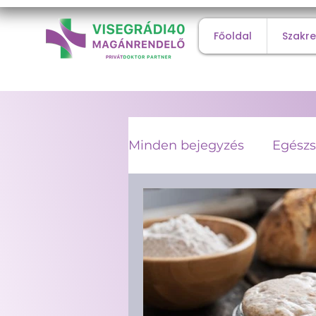
Főoldal
Szakr
Minden bejegyzés
Egészs
Diagnosztikai vizsgálato
Belgyógyászat
Diagn
Férfi egészség
Sport