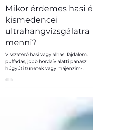
Dr. Ludányi Balázs Bendegúz
Mikor érdemes hasi és
kismedencei
ultrahangvizsgálatra
menni?
Visszatérő hasi vagy alhasi fájdalom,
puffadás, jobb bordaív alatti panasz,
húgyúti tünetek vagy májenzim-
eltérés esetén a hasi és kismedencei
ultrahangvizsgálat segíthet a panaszok
okának tisztázásában.