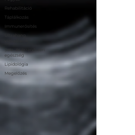
Rehabilitáció
Táplálkozás
Immunerősítés
Ultrahang
vizsgálatok
Szív- és érrendszeri
egészség
Lipidológia
Megelőzés