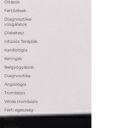
Oltások
Fertőzések
Diagnosztikai
vizsgálatok
Diabétesz
Infúziós Terápiák
Kardiológia
Keringés
Belgyógyászat
Diagnosztika
Angiológia
Trombózis
Vénás trombózis
Férfi egészség
Sport
Fogyás