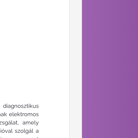
diagnosztikus 
nak elektromos 
sgálat, amely 
val szolgál a 