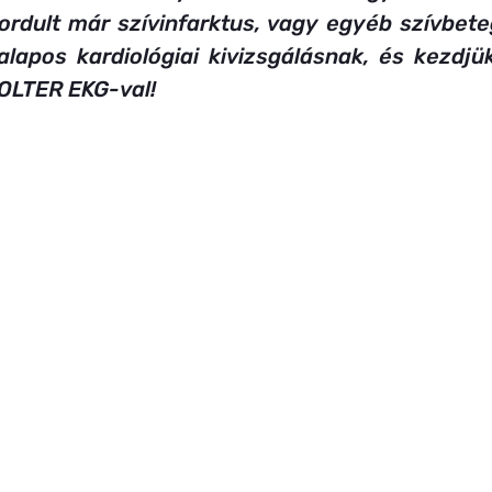
Fogyás
Rehabilitáció
Táplálkozás
ordult már szívinfarktus, vagy egyéb szívbete
alapos kardiológiai kivizsgálásnak, és kezdjük
OLTER EKG-val!
Szív- és érrendszeri egészség
Lipidológia