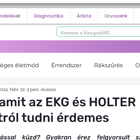
endelések
Diagnosztika
Árlista
Orvosaink
éges életmód
Érrendszer
Rákszűrés
O
k
024. febr. 22.
Diabétesz
3 perc olvasás
Infúziós Terápiák
Kardioló
amit az EKG és HOLTER
tról tudni érdemes
osztika
Angiológia
Trombózis
Vénás t
ssal küzd? Gyakran érez felgyorsult szí