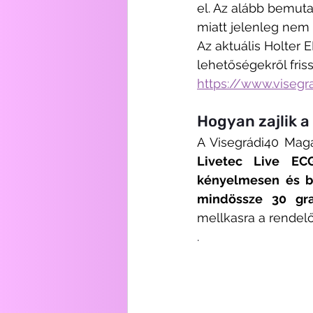
el. Az alább bemutat
miatt jelenleg nem 
Az aktuális Holter 
lehetőségekről fris
https://www.visegr
Hogyan zajlik a
Livetec Live EC
kényelmesen és b
mindössze 30 gr
mellkasra a rendel
. 