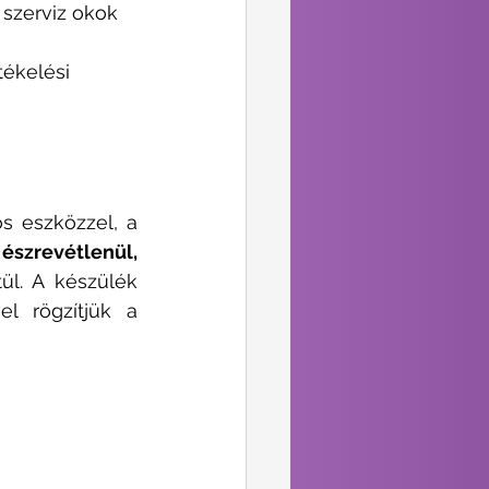
 szerviz okok 
tékelési 
A Visegrádi40 Magánrendelőben a Holter vizsgálatot egy új generációs eszközzel, a 
 
észrevétlenül, 
 viselhetnek 24 vagy 72 órán keresztül. A készülék 
l rögzítjük a 