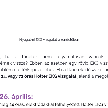
Nyugalmi EKG vizsgálat a rendelőben
, ha a tünetek nem folyamatosan vannak j
térnek vissza? Ebben az esetben egy rövid EKG vizsg
bléma feltérképezéséhez. Ha a tünetek időszakosan 
 
24, vagy 72 órás Holter EKG vizsgálat
 jelenti a megol
26. április: 
eg 24 órás, elektródákkal felhelyezett Holter EKG vi