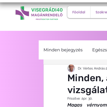
Főoldal
Szakr
Minden bejegyzés
Egészs
Diagnosztikai vizsgálato
Dr. Vértes András
2
Minden, 
vizsgála
Belgyógyászat
Diagn
Frissítve:
ápr. 30.
Magas vérnyomá