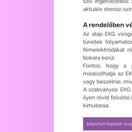
szív ingervezetési 
aktuális stressz-szint
A rendelőben v
Az alap EKG vizsg
tünetek folyamatos
fémelektródákat rö
bokára kerül.
Fontos, hogy a pá
módosíthatja az EK
vagy beszélnie, miv
A szabványos EKG 1
ilyen rövid felvéte
kimutassa.
Időpontot foglalok nyug