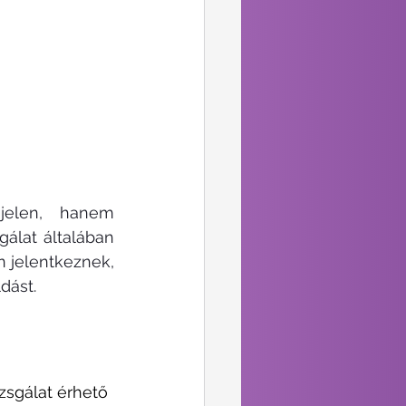
elen, hanem 
álat általában 
jelentkeznek, 
dást.
zsgálat érhető 