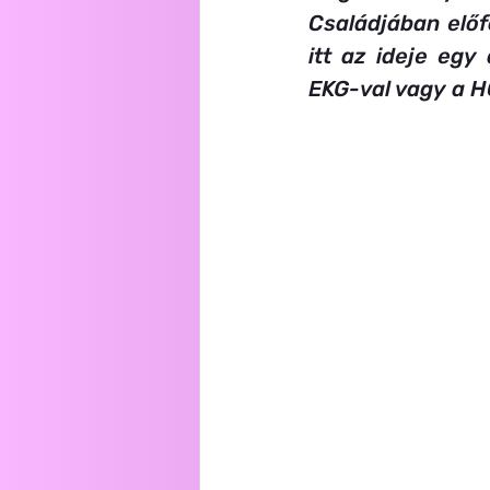
Férfi egészség
Sport
Családjában előf
itt az ideje egy 
EKG-val vagy a H
Ultrahang vizsgálatok