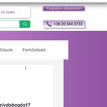
Foglaljon időpontot!
Jó tudni
+36 20 344 3733
ltások
Fertőzések
gia
Keringés
rombózis
vdobogást? 