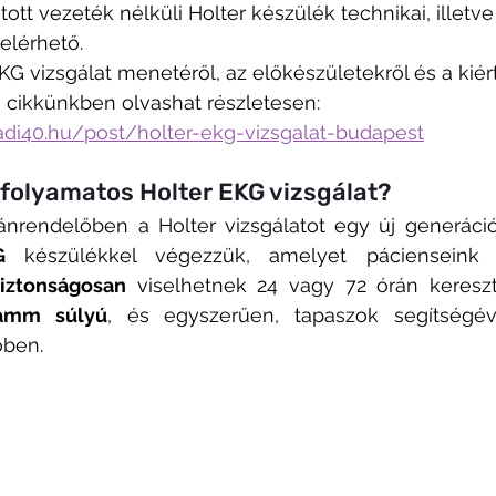
ott vezeték nélküli Holter készülék technikai, illetve
elérhető.
EKG vizsgálat menetéről, az előkészületekről és a kiér
s cikkünkben olvashat részletesen: 
adi40.hu/post/holter-ekg-vizsgalat-budapest
 folyamatos Holter EKG vizsgálat?
G
 készülékkel végezzük, amelyet pácienseink
iztonságosan
amm súlyú
, és egyszerűen, tapaszok segítségéve
őben.