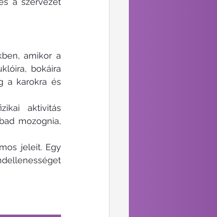
és a szervezet 
ben, amikor a 
lóira, bokáira 
g a karokra és 
ai aktivitás 
bad mozognia, 
os jeleit. Egy 
ndellenességet 