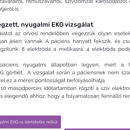
zavarairól, ritmuszavarról, szívizomzat károsodásról 
jéről is.
égzett, nyugalmi EKG vizsgálat
álatot az orvosi rendelőben végezzük olyan esetek
an jelen vannak. A páciens hanyatt fekszik, és csuk
gzítünk: 8 elektróda a mellkasra, 4 elektróda pedi
ciens nyugalmi állapotban legyen, mert a fizik
G görbét.  A vizsgálat során a páciensnek nem sza
el ez a mérés pontosságát befolyásolhatja. 
0 másodperces időtartamban rögzíti a szív elektrom
l is elegendő ahhoz, hogy a folyamatosan fennálló re
almi EKG-ra kiértékelés nélkül