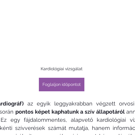
Kardiológiai vizsgálat
Foglaljon időpontot
rdiográf)
 az egyik leggyakrabban végzett orvosi 
során 
pontos képet kaphatunk a szív állapotáról
 an
. Ez egy fájdalommentes, alapvető kardiológiai viz
énti szívverések számát mutatja, hanem információ