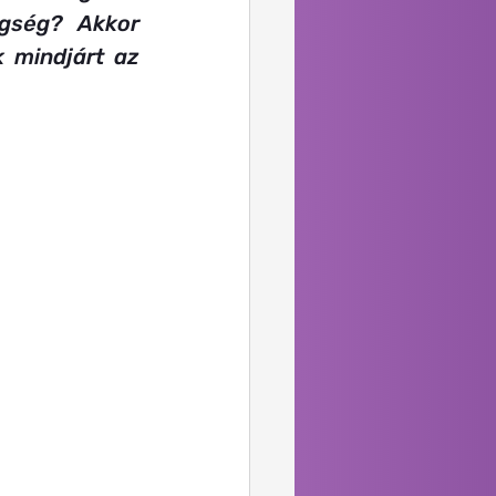
Immunerősítés
gség?  Akkor 
 mindjárt az 
Megelőzés