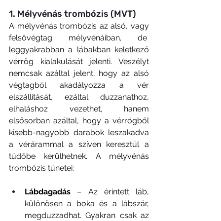
1. Mélyvénás trombózis (MVT)
A mélyvénás trombózis az alsó, vagy 
felsővégtag mélyvénáiban, de  
leggyakrabban a lábakban keletkező 
vérrög kialakulását jelenti. Veszélyt 
nemcsak azáltal jelent, hogy az alsó 
végtagból akadályozza a vér 
elszállítását, ezáltal duzzanathoz, 
elhaláshoz vezethet, hanem 
elsősorban azáltal, hogy a vérrögből 
kisebb-nagyobb darabok leszakadva 
a vérárammal a szíven keresztül a 
tüdőbe kerülhetnek. A mélyvénás 
trombózis tünetei:
Lábdagadás
 – Az érintett láb, 
különösen a boka és a lábszár, 
megduzzadhat. Gyakran csak az 