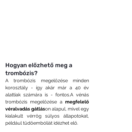
Hogyan előzhető meg a 
trombózis?
A trombózis megelőzése minden 
korosztály - így akár már a 40 év 
alattiak számára is - fontos.A vénás 
trombózis megelőzése a 
megfelelő 
véralvadás gátlás
on alapul, mivel egy 
kialakult vérrög súlyos állapotokat, 
például tüdőembóliát idézhet elő. 