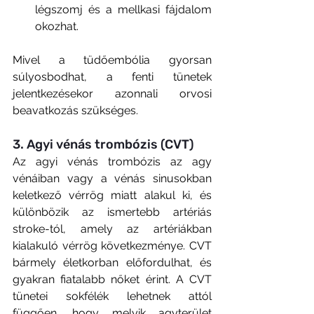
légszomj és a mellkasi fájdalom 
okozhat.
Mivel a tüdőembólia gyorsan 
súlyosbodhat, a fenti tünetek 
jelentkezésekor azonnali orvosi 
beavatkozás szükséges.
3. Agyi vénás trombózis (CVT)
Az agyi vénás trombózis az agy 
vénáiban vagy a vénás sinusokban 
keletkező vérrög miatt alakul ki, és 
különbözik az ismertebb artériás 
stroke-tól, amely az artériákban 
kialakuló vérrög következménye. CVT 
bármely életkorban előfordulhat, és 
gyakran fiatalabb nőket érint. A CVT 
tünetei sokfélék lehetnek attól 
függően, hogy melyik agyterület 