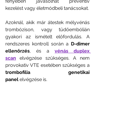
fényében javasolhat preventív 
kezelést vagy életmódbeli tanácsokat.
Azoknál, akik már átestek mélyvénás 
trombózison, vagy tüdőembólián 
gyakori az ismételt előfordulás. A 
rendszeres kontroll során a 
D-dimer 
ellenőrzés
, és a 
vénás duplex 
scan
 elvégzése szükséges. A nem 
provokativ VTE esetében szükséges a 
trombofilia genetikai 
panel
 elvégzése is.