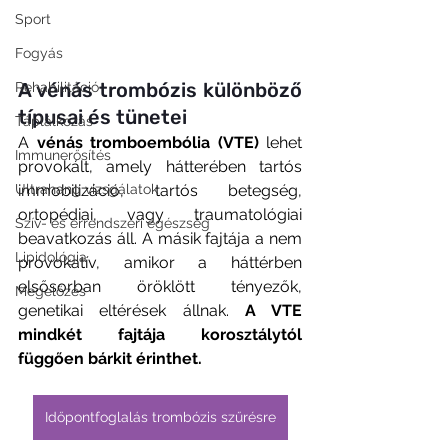
Sport
Fogyás
A vénás trombózis különböző 
Rehabilitáció
típusai és tünetei
Táplálkozás
A 
vénás tromboembólia (VTE)
 lehet 
Immunerősítés
provokált, amely hátterében tartós 
immobilizáció, tartós betegség, 
Ultrahang vizsgálatok
ortopédiai, vagy traumatológiai 
Szív- és érrendszeri egészség
beavatkozás áll. A másik fajtája a nem 
Lipidológia
provokatív, amikor a háttérben 
elsősorban öröklött tényezők, 
Megelőzés
genetikai eltérések állnak. 
A VTE 
mindkét fajtája korosztálytól 
függően bárkit érinthet.
Időpontfoglalás trombózis szűrésre