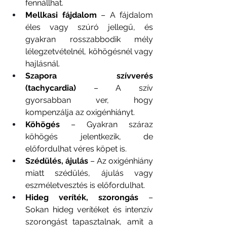
fennállhat.
Mellkasi fájdalom
 – A fájdalom 
éles vagy szúró jellegű, és 
gyakran rosszabbodik mély 
lélegzetvételnél, köhögésnél vagy 
hajlásnál.
Szapora szívverés 
(tachycardia)
 – A szív 
gyorsabban ver, hogy 
kompenzálja az oxigénhiányt.
Köhögés
 – Gyakran száraz 
köhögés jelentkezik, de 
előfordulhat véres köpet is.
Szédülés, ájulás
 – Az oxigénhiány 
miatt szédülés, ájulás vagy 
eszméletvesztés is előfordulhat.
Hideg veríték, szorongás
 – 
Sokan hideg verítéket és intenzív 
szorongást tapasztalnak, amit a 