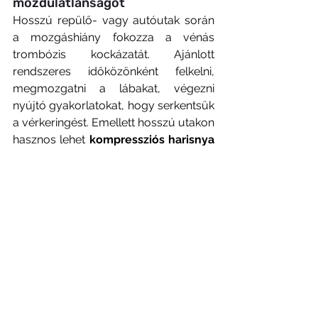
mozdulatlanságot
Hosszú repülő- vagy autóutak során 
a mozgáshiány fokozza a vénás 
trombózis kockázatát. Ajánlott 
rendszeres időközönként felkelni, 
megmozgatni a lábakat, végezni 
nyújtó gyakorlatokat, hogy serkentsük 
a vérkeringést. Emellett hosszú utakon 
hasznos lehet 
kompressziós harisnya
viselése, amely segíti a vér áramlását 
a lábakban.
A Visegrádi40 Magánrendelőben 
lehetőség van a rendszeres 
laboratóriumi ellenőrzésre, a duplex 
scan ultrahang, a teljes trombophilia 
genetikai vizsgálat elvégzésére. Fontos 
lehet a családok szűrése is, hiszen 