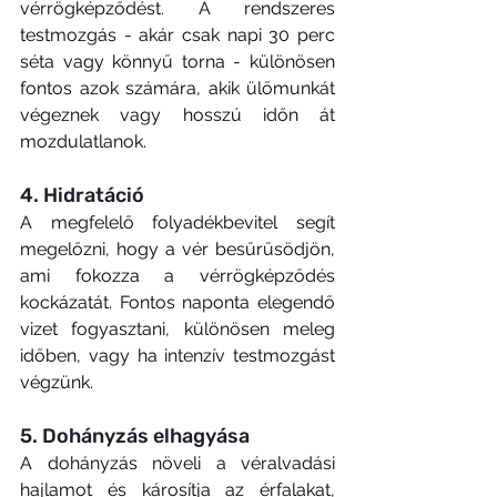
vérrögképződést. A rendszeres 
testmozgás - akár csak napi 30 perc 
séta vagy könnyű torna - különösen 
fontos azok számára, akik ülőmunkát 
végeznek vagy hosszú időn át 
mozdulatlanok.
4. Hidratáció
A megfelelő folyadékbevitel segít 
megelőzni, hogy a vér besűrűsödjön, 
ami fokozza a vérrögképződés 
kockázatát. Fontos naponta elegendő 
vizet fogyasztani, különösen meleg 
időben, vagy ha intenzív testmozgást 
végzünk.
5. Dohányzás elhagyása
A dohányzás növeli a véralvadási 
hajlamot és károsítja az érfalakat, 