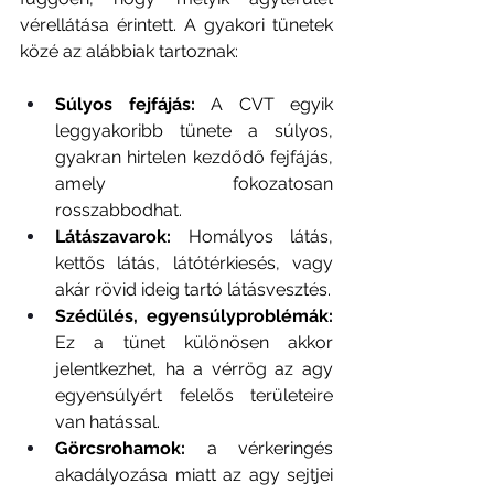
vérellátása érintett. A gyakori tünetek 
közé az alábbiak tartoznak:
Súlyos fejfájás:
 A CVT egyik 
leggyakoribb tünete a súlyos, 
gyakran hirtelen kezdődő fejfájás, 
amely fokozatosan 
rosszabbodhat.
Látászavarok: 
Homályos látás, 
kettős látás, látótérkiesés, vagy 
akár rövid ideig tartó látásvesztés.
Szédülés, egyensúlyproblémák: 
Ez a tünet különösen akkor 
jelentkezhet, ha a vérrög az agy 
egyensúlyért felelős területeire 
van hatással.
Görcsrohamok:
 a vérkeringés 
akadályozása miatt az agy sejtjei 