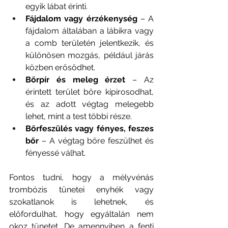
egyik lábat érinti.
Fájdalom vagy érzékenység
 – A 
fájdalom általában a lábikra vagy 
a comb területén jelentkezik, és 
különösen mozgás, például járás 
közben erősödhet.
Bőrpír és meleg érzet
 – Az 
érintett terület bőre kipirosodhat, 
és az adott végtag melegebb 
lehet, mint a test többi része.
Bőrfeszülés vagy fényes, feszes 
bőr
 – A végtag bőre feszülhet és 
fényessé válhat.
Fontos tudni, hogy a mélyvénás 
trombózis tünetei enyhék vagy 
szokatlanok is lehetnek, és 
előfordulhat, hogy egyáltalán nem 
okoz tünetet. De amennyiben a fenti 