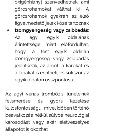
oxigénhiányt szenvedhetnek, ami 
görcsrohamokat válthat ki. A 
görcsrohamok gyakran az első 
figyelmeztető jelek közé tartoznak
Izomgyengeség vagy zsibbadás
: 
Az agy egyik oldalának 
érintettsége miatt előfordulhat, 
hogy a test egyik oldalán 
izomgyengeség vagy zsibbadás 
jelentkezik, az arcot, a karokat és 
a lábakat is érintheti, és sokszor az 
egyik oldalon összpontosul.
Az agyi vénás trombózis tüneteinek 
felismerése és gyors kezelése 
kulcsfontosságú, mivel időben történő 
beavatkozás nélkül súlyos neurológiai 
károsodást vagy akár életveszélyes 
állapotot is okozhat.