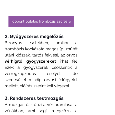
Időpontfoglalás trombózis szűrésre
2. Gyógyszeres megelőzés
Bizonyos esetekben, amikor a 
trombózis kockázata magas (pl. műtét 
utáni időszak, tartós fekvés), az orvos 
vérhígító gyógyszereket
 írhat fel. 
Ezek a gyógyszerek csökkentik a 
vérrögképződés esélyét, de 
szedésüket mindig orvosi felügyelet 
mellett, előírás szerint kell végezni.
3. Rendszeres testmozgás
A mozgás ösztönzi a vér áramlását a 
vénákban, ami segít megelőzni a 