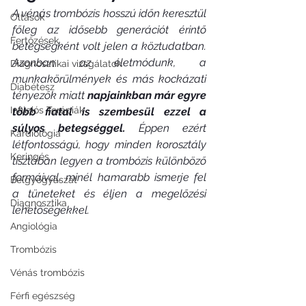
A vénás trombózis hosszú időn keresztül 
Oltások
főleg az idősebb generációt érintő 
Fertőzések
betegségként volt jelen a köztudatban. 
Azonban az életmódunk, a 
Diagnosztikai vizsgálatok
munkakörülmények és más kockázati 
Diabétesz
tényezők miatt 
napjainkban már egyre 
Infúziós Terápiák
több fiatal is szembesül ezzel a 
súlyos betegséggel.
 Éppen ezért 
Kardiológia
létfontosságú, hogy minden korosztály 
Keringés
tisztában legyen a trombózis különböző 
formáival, minél hamarabb ismerje fel 
Belgyógyászat
a tüneteket és éljen a megelőzési 
Diagnosztika
lehetőségekkel.
Angiológia
Trombózis
Vénás trombózis
Férfi egészség