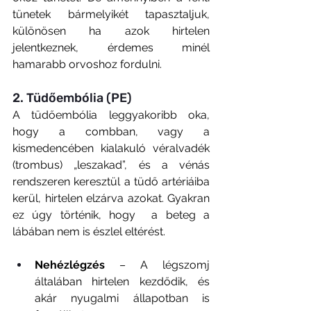
tünetek bármelyikét tapasztaljuk, 
különösen ha azok hirtelen 
jelentkeznek, érdemes minél 
hamarabb orvoshoz fordulni.
2. Tüdőembólia (PE)
A tüdőembólia leggyakoribb oka, 
hogy a combban, vagy a 
kismedencében kialakuló véralvadék 
(trombus) „leszakad”, és a vénás 
rendszeren keresztül a tüdő artériáiba 
kerül, hirtelen elzárva azokat. Gyakran 
ez úgy történik, hogy  a beteg a 
lábában nem is észlel eltérést. 
Nehézlégzés
 – A légszomj 
általában hirtelen kezdődik, és 
akár nyugalmi állapotban is 