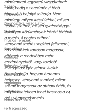
mindennapi, egyszerű vizsgálatnak 
Oltások
tűnik, pedig az eredményt több 
tényező is befolyásolhatja. Nem 
Fertőzések
mindegy, milyen készülékkel, milyen 
Diagnosztikai vizsgálatok
testhelyzetben, milyen gyakorisággal 
és milyen körülmények között történik 
Diabétesz
a mérés. A pontos otthoni 
Infúziós Terápiák
vérnyomásmérés segíthet felismerni, 
Kardiológia
ha az értékek tartósan magasak, 
eltérnek a rendelőben mért 
Keringés
eredményektől, vagy további 
Belgyógyászat
kivizsgálást igényelnek. A cikk 
összefoglalja, hogyan érdemes 
Diagnosztika
helyesen vérnyomást mérni, mikor 
Angiológia
számít magasnak az otthoni érték, és 
Trombózis
milyen esetekben lehet hasznos a 24 
órás vérnyomásmérés.
Vénás trombózis
Férfi egészség