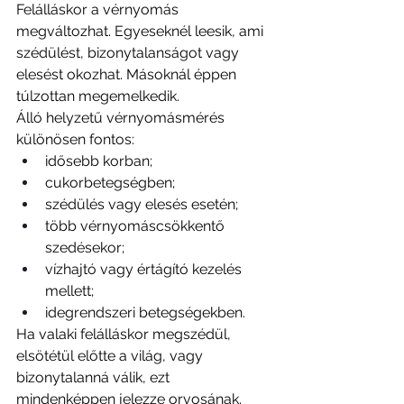
Felálláskor a vérnyomás 
megváltozhat. Egyeseknél leesik, ami 
szédülést, bizonytalanságot vagy 
elesést okozhat. Másoknál éppen 
túlzottan megemelkedik.
Álló helyzetű vérnyomásmérés 
különösen fontos:
idősebb korban;
cukorbetegségben;
szédülés vagy elesés esetén;
több vérnyomáscsökkentő 
szedésekor;
vízhajtó vagy értágító kezelés 
mellett;
idegrendszeri betegségekben.
Ha valaki felálláskor megszédül, 
elsötétül előtte a világ, vagy 
bizonytalanná válik, ezt 
mindenképpen jelezze orvosának.