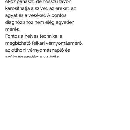
okoz panaszt, de hosszú távon 
károsíthatja a szívet, az ereket, az 
agyat és a veséket. A pontos 
diagnózishoz nem elég egyetlen 
mérés.
Fontos a helyes technika, a 
megbízható felkari vérnyomásmérő, 
az otthoni vérnyomásnapló és 
szükség esetén a 24 órás 
vérnyomásmérés.
A cél nemcsak a vérnyomás 
csökkentése, hanem a szív- és 
érrendszeri betegségek megelőzése.
Időpontot foglalok kardiológiai kivizsgálásra
24 órás 