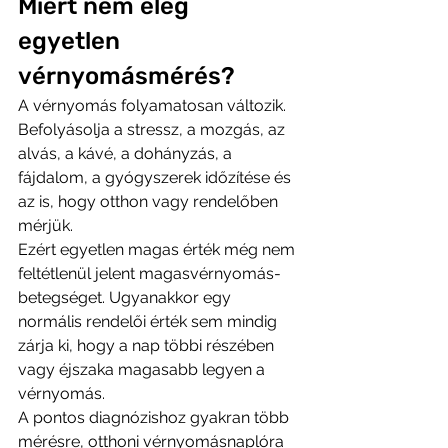
Miért nem elég 
egyetlen 
vérnyomásmérés?
A vérnyomás folyamatosan változik. 
Befolyásolja a stressz, a mozgás, az 
alvás, a kávé, a dohányzás, a 
fájdalom, a gyógyszerek időzítése és 
az is, hogy otthon vagy rendelőben 
mérjük.
Ezért egyetlen magas érték még nem 
feltétlenül jelent magasvérnyomás-
betegséget. Ugyanakkor egy 
normális rendelői érték sem mindig 
zárja ki, hogy a nap többi részében 
vagy éjszaka magasabb legyen a 
vérnyomás.
A pontos diagnózishoz gyakran több 
mérésre, otthoni vérnyomásnaplóra 