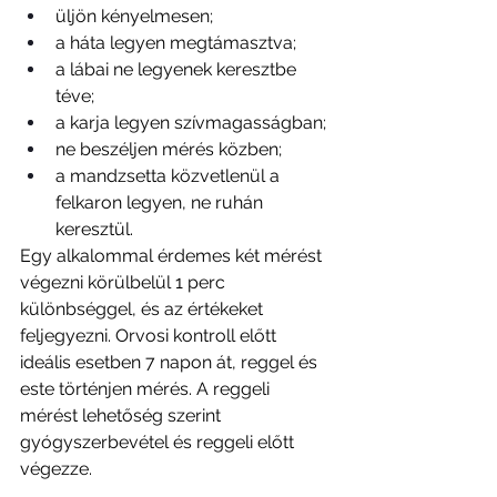
üljön kényelmesen;
a háta legyen megtámasztva;
a lábai ne legyenek keresztbe 
téve;
a karja legyen szívmagasságban;
ne beszéljen mérés közben;
a mandzsetta közvetlenül a 
felkaron legyen, ne ruhán 
keresztül.
Egy alkalommal érdemes két mérést 
végezni körülbelül 1 perc 
különbséggel, és az értékeket 
feljegyezni. Orvosi kontroll előtt 
ideális esetben 7 napon át, reggel és 
este történjen mérés. A reggeli 
mérést lehetőség szerint 
gyógyszerbevétel és reggeli előtt 
végezze.