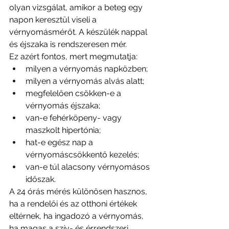
olyan vizsgálat, amikor a beteg egy 
napon keresztül viseli a 
vérnyomásmérőt. A készülék nappal 
és éjszaka is rendszeresen mér.
Ez azért fontos, mert megmutatja:
milyen a vérnyomás napközben;
milyen a vérnyomás alvás alatt;
megfelelően csökken-e a 
vérnyomás éjszaka;
van-e fehérköpeny- vagy 
maszkolt hipertónia;
hat-e egész nap a 
vérnyomáscsökkentő kezelés;
van-e túl alacsony vérnyomásos 
időszak.
A 24 órás mérés különösen hasznos, 
ha a rendelői és az otthoni értékek 
eltérnek, ha ingadozó a vérnyomás, 
ha magas a szív- és érrendszeri 