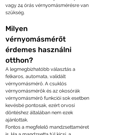
vagy 24 órás vérnyomásmérésre van 
szükség.
Milyen 
vérnyomásmérőt 
érdemes használni 
otthon?
A legmegbízhatóbb választás a 
felkaros, automata, validált 
vérnyomásmérő. A csuklós 
vérnyomásmérők és az okosórák 
vérnyomásmérő funkciói sok esetben 
kevésbé pontosak, ezért orvosi 
döntéshez általában nem ezek 
ajánlottak.
Fontos a megfelelő mandzsettaméret 
is. Ha a mandzsetta túl kicsi, a 