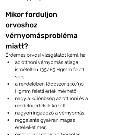
Mikor forduljon 
orvoshoz 
vérnyomásprobléma 
miatt?
Érdemes orvosi vizsgálatot kérni, ha:
az otthoni vérnyomás átlaga 
ismételten 135/85 Hgmm felett 
van;
a rendelőben többször 140/90 
Hgmm feletti érték mérhető;
nagy a különbség az otthoni és a 
rendelői értékek között;
nagyon ingadozó a vérnyomás;
reggelente gyakran magas 
értékeket mér;
éjszakai rossz alvás, horkolás, 