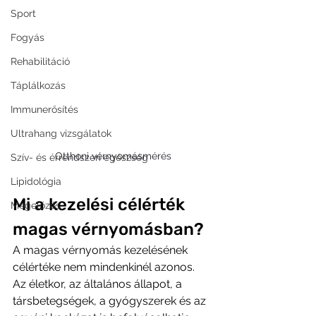
Sport
Fogyás
Rehabilitáció
Táplálkozás
Immunerősítés
Ultrahang vizsgálatok
Otthoni vérnyomásmérés
Szív- és érrendszeri egészség
Lipidológia
Mi a kezelési célérték 
Megelőzés
magas vérnyomásban?
A magas vérnyomás kezelésének 
célértéke nem mindenkinél azonos. 
Az életkor, az általános állapot, a 
társbetegségek, a gyógyszerek és az 