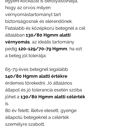
egyéni kockázat is befolyásolhatja, 
hogy az orvos milyen 
vérnyomástartományt tart 
biztonságosnak és elérendőnek.
Fiatalabb és középkorú betegnél a cél 
általában 
130/80 Hgmm alatti 
vérnyomás
, az ideális tartomány 
pedig 
120-129/70-79 Hgmm
, ha ezt 
a beteg jól tolerálja.
65-79 éves betegnél legalább 
140/80 Hgmm alatti értékre
érdemes törekedni. Jó általános 
állapot és jó tolerancia esetén szóba 
jöhet a 
130/80 Hgmm alatti célérték
is.
80 év felett, illetve elesett, gyenge 
állapotú betegeknél a célérték 
személyre szabott. 