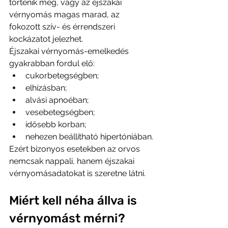
történik meg, vagy az éjszakai 
vérnyomás magas marad, az 
fokozott szív- és érrendszeri 
kockázatot jelezhet.
Éjszakai vérnyomás-emelkedés 
gyakrabban fordul elő:
cukorbetegségben;
elhízásban;
alvási apnoéban;
vesebetegségben;
idősebb korban;
nehezen beállítható hipertóniában.
Ezért bizonyos esetekben az orvos 
nemcsak nappali, hanem éjszakai 
vérnyomásadatokat is szeretne látni.
Miért kell néha állva is 
vérnyomást mérni?