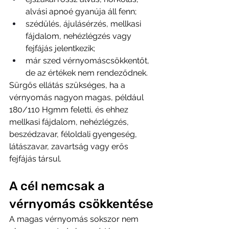
alvási apnoé gyanúja áll fenn;
szédülés, ájulásérzés, mellkasi 
fájdalom, nehézlégzés vagy 
fejfájás jelentkezik;
már szed vérnyomáscsökkentőt, 
de az értékek nem rendeződnek.
Sürgős ellátás szükséges, ha a 
vérnyomás nagyon magas, például 
180/110 Hgmm feletti, és ehhez 
mellkasi fájdalom, nehézlégzés, 
beszédzavar, féloldali gyengeség, 
látászavar, zavartság vagy erős 
fejfájás társul.
A cél nemcsak a 
vérnyomás csökkentése
A magas vérnyomás sokszor nem 