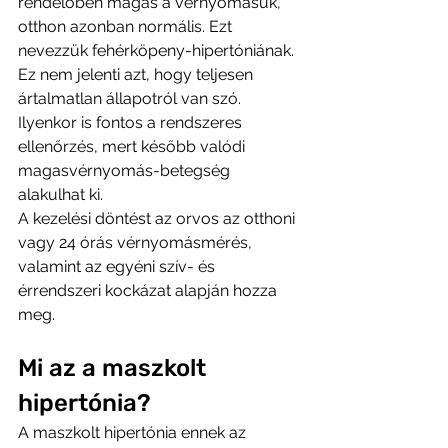
rendelőben magas a vérnyomásuk, 
otthon azonban normális. Ezt 
nevezzük fehérköpeny-hipertóniának.
Ez nem jelenti azt, hogy teljesen 
ártalmatlan állapotról van szó. 
Ilyenkor is fontos a rendszeres 
ellenőrzés, mert később valódi 
magasvérnyomás-betegség 
alakulhat ki.
A kezelési döntést az orvos az otthoni 
vagy 24 órás vérnyomásmérés, 
valamint az egyéni szív- és 
érrendszeri kockázat alapján hozza 
meg.
Mi az a maszkolt 
hipertónia?
A maszkolt hipertónia ennek az 