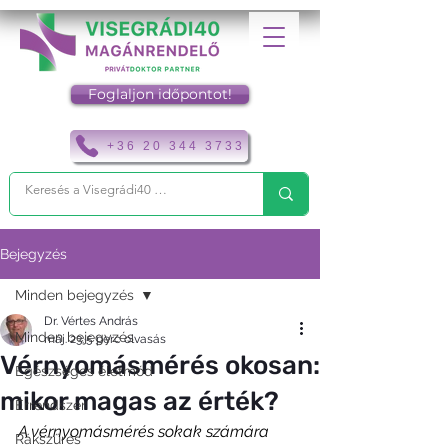
Foglaljon időpontot!
+36 20 344 3733
Bejegyzés
Minden bejegyzés
Dr. Vértes András
Minden bejegyzés
máj. 23.
5 perc olvasás
Vérnyomásmérés okosan:
Egészséges életmód
mikor magas az érték?
Érrendszer
A vérnyomásmérés sokak számára 
Rákszűrés